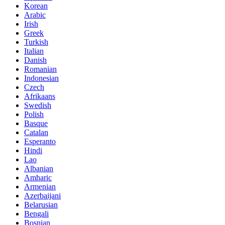
Korean
Arabic
Irish
Greek
Turkish
Italian
Danish
Romanian
Indonesian
Czech
Afrikaans
Swedish
Polish
Basque
Catalan
Esperanto
Hindi
Lao
Albanian
Amharic
Armenian
Azerbaijani
Belarusian
Bengali
Bosnian