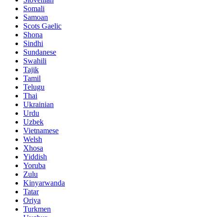
Somali
Samoan
Scots Gaelic
Shona
Sindhi
Sundanese
Swahili
Tajik
Tamil
Telugu
Thai
Ukrainian
Urdu
Uzbek
Vietnamese
Welsh
Xhosa
Yiddish
Yoruba
Zulu
Kinyarwanda
Tatar
Oriya
Turkmen