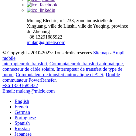
Mulang Electric, n ° 233, zone industrielle de
Xinguang, ville de Liushi, ville de Yueqing, province
du Zhejiang
+86 13291685922
mulang@mlele.com
© Copyright - 2010-2023: Tous droits réservés.
Sitemap
-
Ampli
mobile
interrupteur de transfert
,
Commutateur de transfert automatique
,
connecteur de câble solaire
,
Interrupteur de transfert de type de
borne
,
Commutateur de transfert automatique et ATS
,
Double
commutateur PowerRansfer
,
+86 13291685922
Email: mulang@mlele.com
English
French
German
Portuguese
Spanish
Russian
Japanese