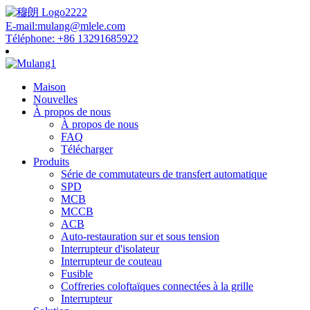
E-mail:mulang@mlele.com
Téléphone: +86 13291685922
Maison
Nouvelles
À propos de nous
À propos de nous
FAQ
Télécharger
Produits
Série de commutateurs de transfert automatique
SPD
MCB
MCCB
ACB
Auto-restauration sur et sous tension
Interrupteur d'isolateur
Interrupteur de couteau
Fusible
Coffreries coloftaïques connectées à la grille
Interrupteur