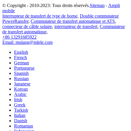
© Copyright - 2010-2023: Tous droits réservés.
Sitemap
-
Ampli
mobile
Interrupteur de transfert de type de borne
,
Double commutateur
PowerRansfer
,
Commutateur de transfert automatique et ATS
,
connecteur de câble solaire
,
interrupteur de transfert
,
Commutateur
de transfert automatique
,
+86 13291685922
Email: mulang@mlele.com
English
French
German
Portuguese
Spanish
Russian
Japanese
Korean
Arabic
Irish
Greek
Turkish
Italian
Danish
Romanian