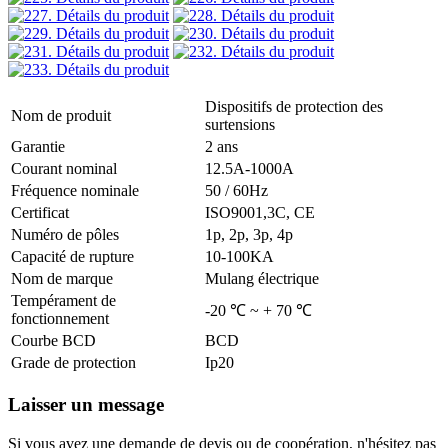
Dispositifs de protection des
Nom de produit
surtensions
Garantie
2 ans
Courant nominal
12.5A-1000A
Fréquence nominale
50 / 60Hz
Certificat
ISO9001,3C, CE
Numéro de pôles
1p, 2p, 3p, 4p
Capacité de rupture
10-100KA
Nom de marque
Mulang électrique
Tempérament de
-20 ℃ ~ + 70 ℃
fonctionnement
Courbe BCD
BCD
Grade de protection
Ip20
Laisser un message
Si vous avez une demande de devis ou de coopération, n'hésitez pas