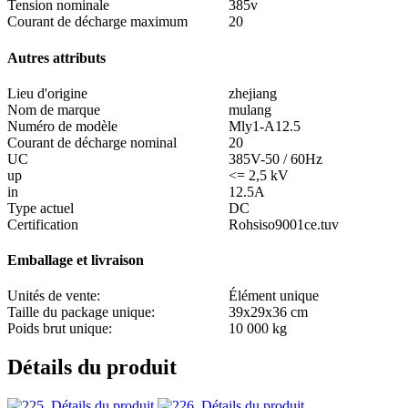
Tension nominale
385v
Courant de décharge maximum
20
Autres attributs
Lieu d'origine
zhejiang
Nom de marque
mulang
Numéro de modèle
Mly1-A12.5
Courant de décharge nominal
20
UC
385V-50 / 60Hz
up
<= 2,5 kV
in
12.5A
Type actuel
DC
Certification
Rohsiso9001ce.tuv
Emballage et livraison
Unités de vente:
Élément unique
Taille du package unique:
39x29x36 cm
Poids brut unique:
10 000 kg
Détails du produit