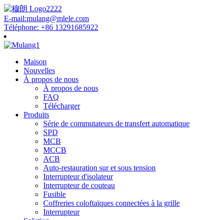
E-mail:mulang@mlele.com
Téléphone: +86 13291685922
Maison
Nouvelles
À propos de nous
À propos de nous
FAQ
Télécharger
Produits
Série de commutateurs de transfert automatique
SPD
MCB
MCCB
ACB
Auto-restauration sur et sous tension
Interrupteur d'isolateur
Interrupteur de couteau
Fusible
Coffreries coloftaïques connectées à la grille
Interrupteur