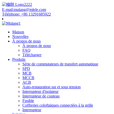
E-mail:mulang@mlele.com
Téléphone: +86 13291685922
Maison
Nouvelles
À propos de nous
À propos de nous
FAQ
Télécharger
Produits
Série de commutateurs de transfert automatique
SPD
MCB
MCCB
ACB
Auto-restauration sur et sous tension
Interrupteur d'isolateur
Interrupteur de couteau
Fusible
Coffreries coloftaïques connectées à la grille
Interrupteur